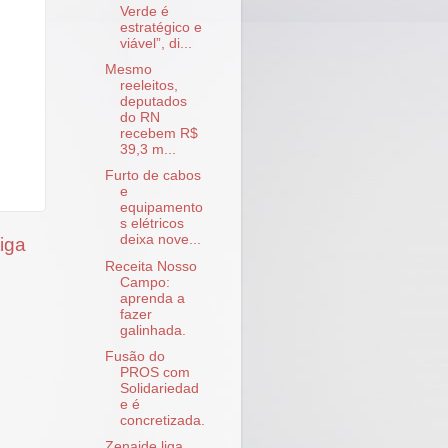
Verde é
estratégico e
viável”, di...
Mesmo
reeleitos,
deputados
do RN
recebem R$
39,3 m...
Furto de cabos
e
equipamento
s elétricos
deixa nove...
iga
Receita Nosso
Campo:
aprenda a
fazer
galinhada.
Fusão do
PROS com
Solidariedad
e é
concretizada.
Zenaide liga