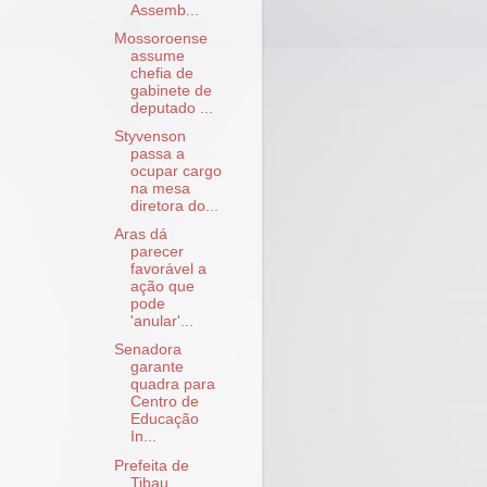
Assemb...
Mossoroense
assume
chefia de
gabinete de
deputado ...
Styvenson
passa a
ocupar cargo
na mesa
diretora do...
Aras dá
parecer
favorável a
ação que
pode
'anular'...
Senadora
garante
quadra para
Centro de
Educação
In...
Prefeita de
Tibau