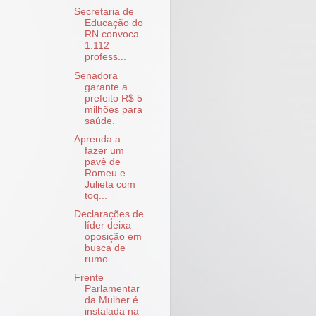
Secretaria de
Educação do
RN convoca
1.112
profess...
Senadora
garante a
prefeito R$ 5
milhões para
saúde.
Aprenda a
fazer um
pavê de
Romeu e
Julieta com
toq...
Declarações de
líder deixa
oposição em
busca de
rumo.
Frente
Parlamentar
da Mulher é
instalada na