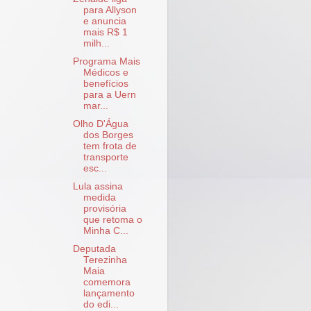
para Allyson
e anuncia
mais R$ 1
milh...
Programa Mais
Médicos e
benefícios
para a Uern
mar...
Olho D'Água
dos Borges
tem frota de
transporte
esc...
Lula assina
medida
provisória
que retoma o
Minha C...
Deputada
Terezinha
Maia
comemora
lançamento
do edi...