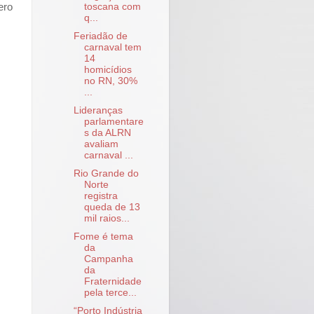
toscana com
ero
q...
Feriadão de
carnaval tem
14
homicídios
no RN, 30%
...
Lideranças
parlamentare
s da ALRN
avaliam
carnaval ...
Rio Grande do
Norte
registra
queda de 13
mil raios...
Fome é tema
da
Campanha
da
Fraternidade
pela terce...
“Porto Indústria