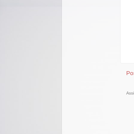
Po
Ass