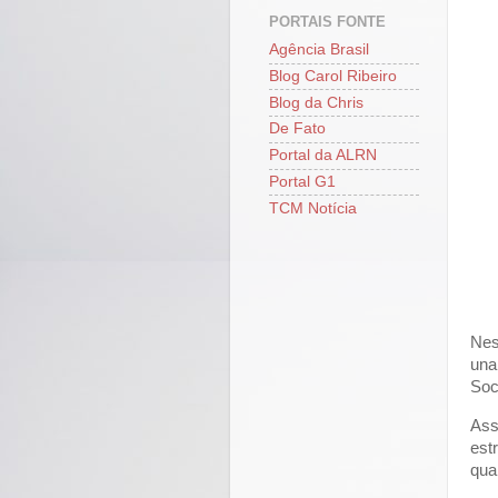
PORTAIS FONTE
Agência Brasil
Blog Carol Ribeiro
Blog da Chris
De Fato
Portal da ALRN
Portal G1
TCM Notícia
Nes
una
Soc
Ass
est
qua