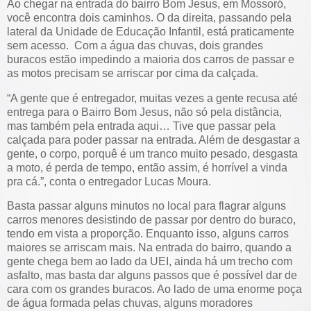
Ao chegar na entrada do bairro Bom Jesus, em Mossoró,
você encontra dois caminhos. O da direita, passando pela
lateral da Unidade de Educação Infantil, está praticamente
sem acesso. Com a água das chuvas, dois grandes
buracos estão impedindo a maioria dos carros de passar e
as motos precisam se arriscar por cima da calçada.
“A gente que é entregador, muitas vezes a gente recusa até
entrega para o Bairro Bom Jesus, não só pela distância,
mas também pela entrada aqui… Tive que passar pela
calçada para poder passar na entrada. Além de desgastar a
gente, o corpo, porquê é um tranco muito pesado, desgasta
a moto, é perda de tempo, então assim, é horrível a vinda
pra cá.”, conta o entregador Lucas Moura.
Basta passar alguns minutos no local para flagrar alguns
carros menores desistindo de passar por dentro do buraco,
tendo em vista a proporção. Enquanto isso, alguns carros
maiores se arriscam mais. Na entrada do bairro, quando a
gente chega bem ao lado da UEI, ainda há um trecho com
asfalto, mas basta dar alguns passos que é possível dar de
cara com os grandes buracos. Ao lado de uma enorme poça
de água formada pelas chuvas, alguns moradores