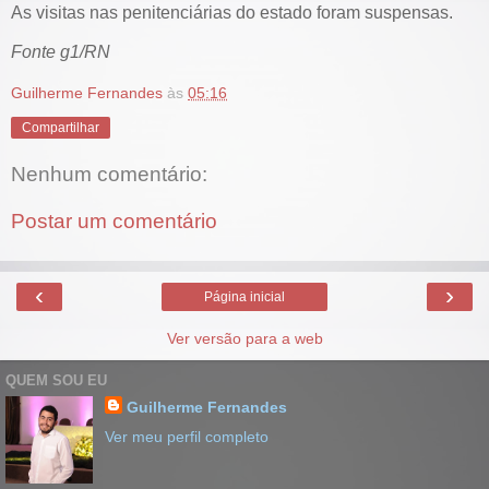
As visitas nas penitenciárias do estado foram suspensas.
Fonte g1/RN
Guilherme Fernandes
às
05:16
Compartilhar
Nenhum comentário:
Postar um comentário
‹
›
Página inicial
Ver versão para a web
QUEM SOU EU
Guilherme Fernandes
Ver meu perfil completo