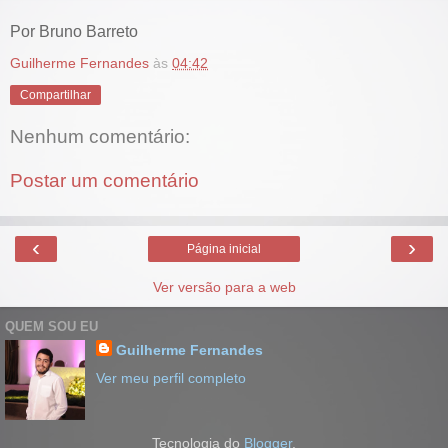
Por Bruno Barreto
Guilherme Fernandes
às
04:42
Compartilhar
Nenhum comentário:
Postar um comentário
‹
›
Página inicial
Ver versão para a web
QUEM SOU EU
Guilherme Fernandes
Ver meu perfil completo
Tecnologia do
Blogger
.