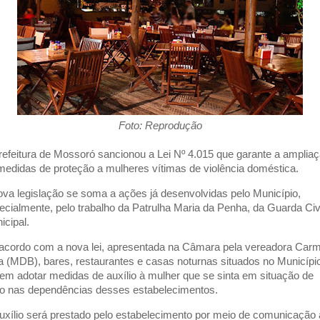
Foto: Reprodução
refeitura de Mossoró sancionou a Lei Nº 4.015 que garante a amplia
medidas de proteção a mulheres vítimas de violência doméstica.
ova legislação se soma a ações já desenvolvidas pelo Município,
ecialmente, pelo trabalho da Patrulha Maria da Penha, da Guarda Civ
icipal.
acordo com a nova lei, apresentada na Câmara pela vereadora Ca
ia (MDB), bares, restaurantes e casas noturnas situados no Municípi
em adotar medidas de auxílio à mulher que se sinta em situação de
co nas dependências desses estabelecimentos.
uxílio será prestado pelo estabelecimento por meio de comunicação 