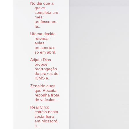
No dia que a
greve
completa um
mês,
professores
fa...
Ufersa decide
retomar
aulas
presenciais
só em abril.
Adjuto Dias
propõe
prorrogação
de prazos de
ICMS e...
Zenaide quer
que Receita
reponha frota
de veículos...
Real Circo
estréia nesta
sexta-feira
em Mossoró,
c...