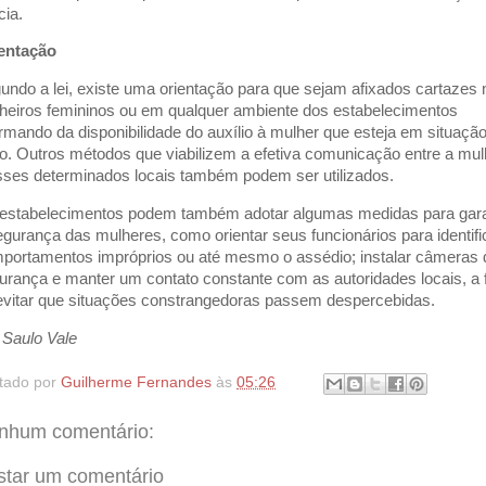
cia.
entação
undo a lei, existe uma orientação para que sejam afixados cartazes 
heiros femininos ou em qualquer ambiente dos estabelecimentos
ormando da disponibilidade do auxílio à mulher que esteja em situaçã
co. Outros métodos que viabilizem a efetiva comunicação entre a mul
sses determinados locais também podem ser utilizados.
estabelecimentos podem também adotar algumas medidas para gara
egurança das mulheres, como orientar seus funcionários para identifi
portamentos impróprios ou até mesmo o assédio; instalar câmeras 
urança e manter um contato constante com as autoridades locais, a 
evitar que situações constrangedoras passem despercebidas.
 Saulo Vale
tado por
Guilherme Fernandes
às
05:26
nhum comentário:
star um comentário