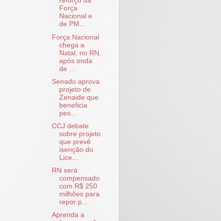
reforço da
Força
Nacional e
de PM...
Força Nacional
chega a
Natal, no RN,
após onda
de ...
Senado aprova
projeto de
Zenaide que
beneficia
pes...
CCJ debate
sobre projeto
que prevê
isenção do
Lice...
RN será
compensado
com R$ 250
milhões para
repor p...
Aprenda a