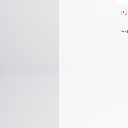
Po
Ass