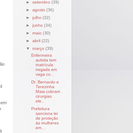
►
setembro
(39)
►
agosto
(36)
►
julho
(32)
►
junho
(34)
►
maio
(30)
►
abril
(22)
▼
março
(39)
Enfermeira
autista tem
ção
matrícula
negada em
vaga co...
Dr. Bernardo e
il
Terezinha
Maia cobram
cirurgias
ele...
rmem
o
Prefeitura
sanciona lei
de proteção
às mulheres
em...
à