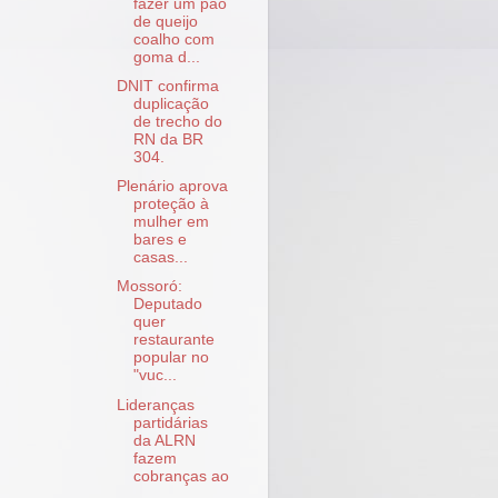
fazer um pão
de queijo
coalho com
goma d...
DNIT confirma
duplicação
de trecho do
RN da BR
304.
Plenário aprova
proteção à
mulher em
bares e
casas...
Mossoró:
Deputado
quer
restaurante
popular no
"vuc...
Lideranças
partidárias
da ALRN
fazem
cobranças ao
...