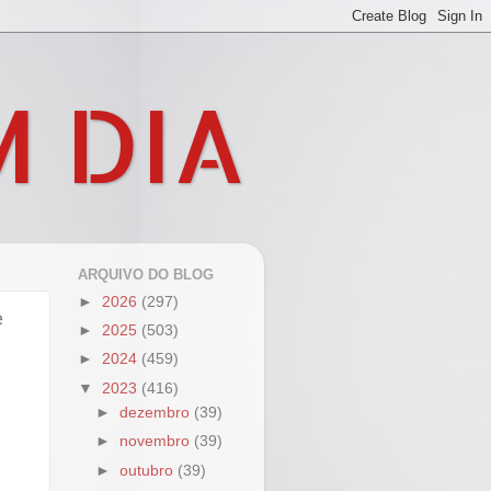
M DIA
ARQUIVO DO BLOG
►
2026
(297)
e
►
2025
(503)
►
2024
(459)
▼
2023
(416)
►
dezembro
(39)
►
novembro
(39)
►
outubro
(39)