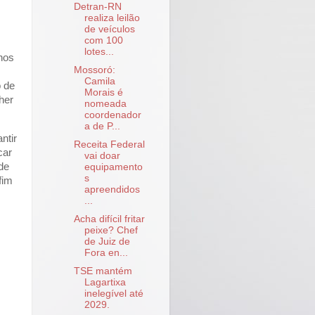
Detran-RN
realiza leilão
de veículos
com 100
lotes...
nos
Mossoró:
Camila
o de
Morais é
her
nomeada
coordenador
a de P...
ntir
Receita Federal
car
vai doar
de
equipamento
s
fim
apreendidos
...
Acha difícil fritar
peixe? Chef
de Juiz de
Fora en...
TSE mantém
Lagartixa
inelegível até
2029.