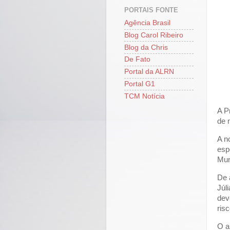
PORTAIS FONTE
Agência Brasil
Blog Carol Ribeiro
Blog da Chris
De Fato
Portal da ALRN
Portal G1
TCM Notícia
A P
de 
A n
esp
Mun
De 
Júl
dev
ris
O a