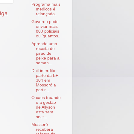
Programa mais
médicos é
iga
relançado.
Governo pode
enviar mais
800 policiais
ou ‘quantos...
Aprenda uma
receita de
pirão de
peixe para a
seman...
Dnit interdita
parte da BR-
304 em
Mossoró a
partir...
O caos troando
e a gestão
de Allyson
está sem
secr...
Mossoró
receberá