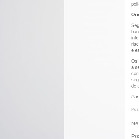
polí
Ori
Seg
ban
inf
ris
e e
Os 
a s
com
seg
de 
Por
Pos
Ne
Po