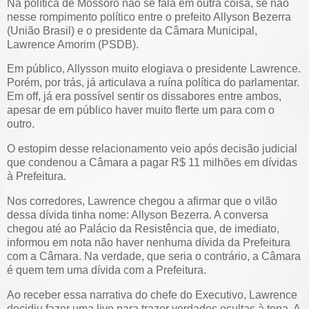
Na política de Mossoró não se fala em outra coisa, se não
nesse rompimento político entre o prefeito Allyson Bezerra
(União Brasil) e o presidente da Câmara Municipal,
Lawrence Amorim (PSDB).
Em público, Allysson muito elogiava o presidente Lawrence.
Porém, por trás, já articulava a ruína política do parlamentar.
Em off, já era possível sentir os dissabores entre ambos,
apesar de em público haver muito flerte um para com o
outro.
O estopim desse relacionamento veio após decisão judicial
que condenou a Câmara a pagar R$ 11 milhões em dívidas
à Prefeitura.
Nos corredores, Lawrence chegou a afirmar que o vilão
dessa dívida tinha nome: Allyson Bezerra. A conversa
chegou até ao Palácio da Resistência que, de imediato,
informou em nota não haver nenhuma dívida da Prefeitura
com a Câmara. Na verdade, que seria o contrário, a Câmara
é quem tem uma dívida com a Prefeitura.
Ao receber essa narrativa do chefe do Executivo, Lawrence
decidiu fazer uma live para trazer verdades ocultas à tona. A