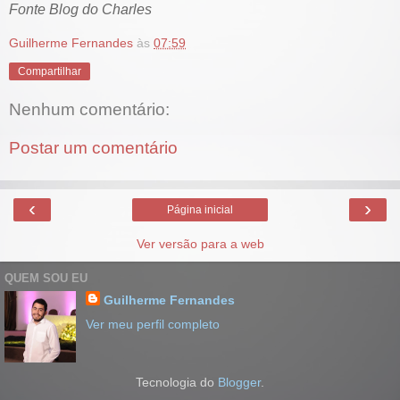
Fonte Blog do Charles
Guilherme Fernandes
às
07:59
Compartilhar
Nenhum comentário:
Postar um comentário
‹
›
Página inicial
Ver versão para a web
QUEM SOU EU
Guilherme Fernandes
Ver meu perfil completo
Tecnologia do
Blogger
.