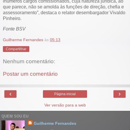
inúmeros cargos comissionados, cuja natureza jurídica, ao
que parece, não se amolda às funções de direção, chefia e
assessoramento”, destaca o relator desembargador Vivaldo
Pinheiro.
Fonte BSV
Guilherme Fernandes
às
05:13
Compartilhar
Nenhum comentário:
Postar um comentário
‹
›
Página inicial
Ver versão para a web
QUEM SOU EU
Guilherme Fernandes