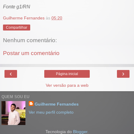
Fonte g1/RN
Guilherme Fernandes
às
05:20
Compartilhar
Nenhum comentário:
Postar um comentário
‹
›
Página inicial
Ver versão para a web
QUEM SOU EU
Guilherme Fernandes
Ver meu perfil completo
Tecnologia do
Blogger
.