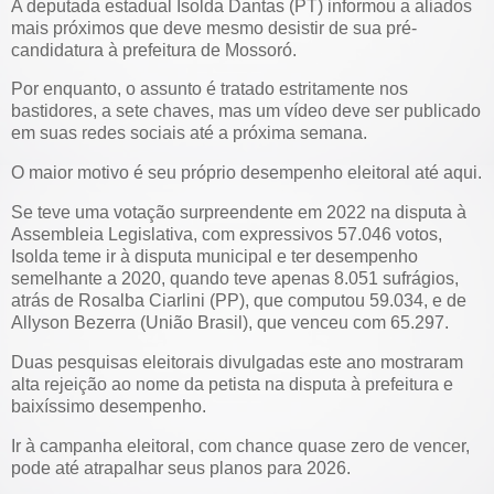
A deputada estadual Isolda Dantas (PT) informou a aliados
mais próximos que deve mesmo desistir de sua pré-
candidatura à prefeitura de Mossoró.
Por enquanto, o assunto é tratado estritamente nos
bastidores, a sete chaves, mas um vídeo deve ser publicado
em suas redes sociais até a próxima semana.
O maior motivo é seu próprio desempenho eleitoral até aqui.
Se teve uma votação surpreendente em 2022 na disputa à
Assembleia Legislativa, com expressivos 57.046 votos,
Isolda teme ir à disputa municipal e ter desempenho
semelhante a 2020, quando teve apenas 8.051 sufrágios,
atrás de Rosalba Ciarlini (PP), que computou 59.034, e de
Allyson Bezerra (União Brasil), que venceu com 65.297.
Duas pesquisas eleitorais divulgadas este ano mostraram
alta rejeição ao nome da petista na disputa à prefeitura e
baixíssimo desempenho.
Ir à campanha eleitoral, com chance quase zero de vencer,
pode até atrapalhar seus planos para 2026.