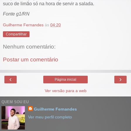
suco de limão só na hora de servir a salada.
Fonte g1/RN
Guilherme Fernandes
às
04:20
Compartilhar
Nenhum comentário:
Postar um comentário
‹
›
Página inicial
Ver versão para a web
QUEM SOU EU
Guilherme Fernandes
Ver meu perfil completo