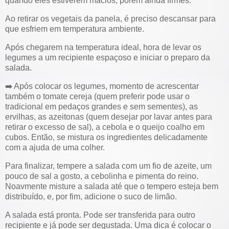
quando eles estiverem macios, porém ainda firmes.
Ao retirar os vegetais da panela, é preciso descansar para
que esfriem em temperatura ambiente.
Após chegarem na temperatura ideal, hora de levar os
legumes a um recipiente espaçoso e iniciar o preparo da
salada.
➡️ Após colocar os legumes, momento de acrescentar
também o tomate cereja (quem preferir pode usar o
tradicional em pedaços grandes e sem sementes), as
ervilhas, as azeitonas (quem desejar por lavar antes para
retirar o excesso de sal), a cebola e o queijo coalho em
cubos. Então, se mistura os ingredientes delicadamente
com a ajuda de uma colher.
Para finalizar, tempere a salada com um fio de azeite, um
pouco de sal a gosto, a cebolinha e pimenta do reino.
Noavmente misture a salada até que o tempero esteja bem
distribuído, e, por fim, adicione o suco de limão.
A salada está pronta. Pode ser transferida para outro
recipiente e já pode ser degustada. Uma dica é colocar o