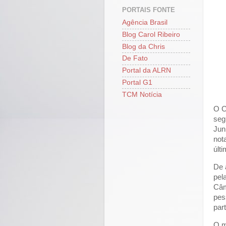
PORTAIS FONTE
Agência Brasil
Blog Carol Ribeiro
Blog da Chris
De Fato
Portal da ALRN
Portal G1
TCM Notícia
O C
seg
Jun
not
últ
De 
pel
Câm
pes
part
O m