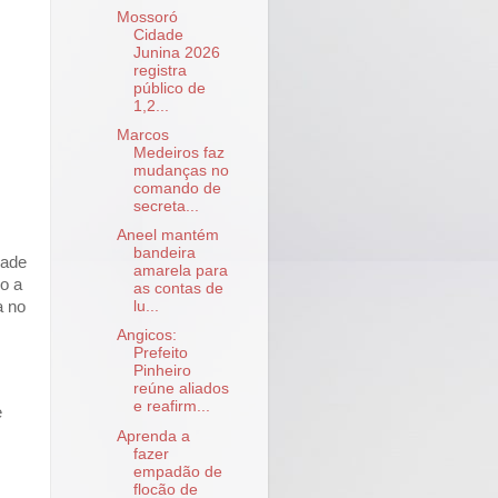
Mossoró
Cidade
Junina 2026
registra
público de
1,2...
Marcos
Medeiros faz
mudanças no
comando de
secreta...
Aneel mantém
bandeira
dade
amarela para
do a
as contas de
a no
lu...
Angicos:
Prefeito
,
Pinheiro
reúne aliados
e reafirm...
e
Aprenda a
fazer
empadão de
flocão de