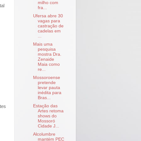
milho com
tal
fra...
Ufersa abre 30
vagas para
castração de
cadelas em
...
Mais uma
pesquisa
mostra Dra.
Zenaide
Maia como
re...
Mossoroense
pretende
levar pauta
inédita para
Bras...
Estação das
tes
Artes retoma
shows do
Mossoró
Cidade J...
Alcolumbre
mantém PEC