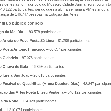
tes de festas, o maior polo do Mossoró Cidade Junina registrou um to
540.122 participantes, sendo que na última semana a PM estimou a
sença de 146.747 pessoas na Estação das Artes.
fira o público por polo
go da Mei Dia
– 190.578 participantes
o Arraiá do Povo Poeta Zé Lima
– 81.289 participantes
o Poeta Antônio Francisco
– 60.657 participantes
o Cidadela
– 87.076 participantes
o Chuva de Bala
– 46.859 participantes
o Igreja São João
– 26.618 participantes
o Festival de Quadrilhas (Arena Deodete Dias)
– 42.847 participan
ação das Artes Poeta Elizeu Ventania
– 540.122 participantes
a da Noite
– 134.028 participantes
al
– 1.210.074 participantes