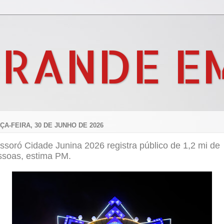
GRANDE E
ÇA-FEIRA, 30 DE JUNHO DE 2026
soró Cidade Junina 2026 registra público de 1,2 mi de
ssoas, estima PM.