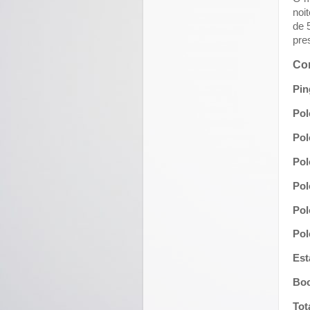
noi
de 
pre
Con
Pin
Pol
Pol
Pol
Pol
Pol
Pol
Est
Boc
Tot