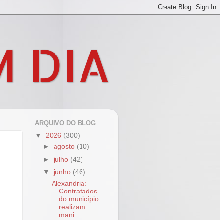
M DIA
ARQUIVO DO BLOG
▼
2026
(300)
►
agosto
(10)
►
julho
(42)
▼
junho
(46)
Alexandria:
Contratados
do município
realizam
mani...