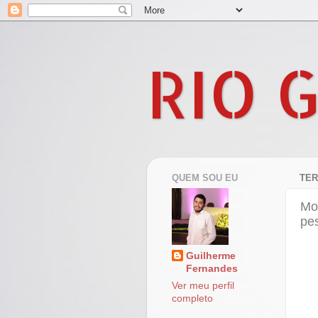
RIO 
QUEM SOU EU
TER
Mos
pe
Guilherme
Fernandes
Ver meu perfil
completo