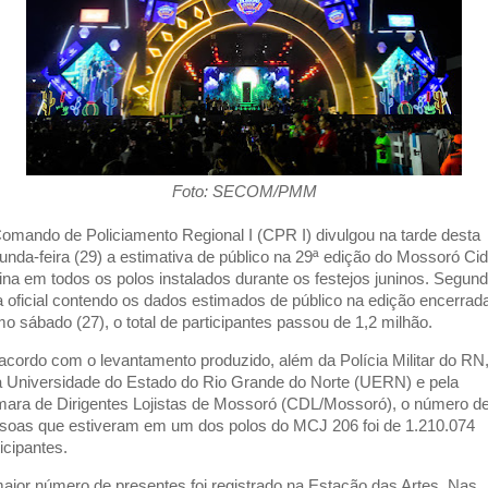
Foto: SECOM/PMM
omando de Policiamento Regional I (CPR I) divulgou na tarde desta
unda-feira (29) a estimativa de público na 29ª edição do Mossoró Ci
ina em todos os polos instalados durante os festejos juninos. Segun
a oficial contendo os dados estimados de público na edição encerrad
imo sábado (27), o total de participantes passou de 1,2 milhão.
acordo com o levantamento produzido, além da Polícia Militar do RN
a Universidade do Estado do Rio Grande do Norte (UERN) e pela
ara de Dirigentes Lojistas de Mossoró (CDL/Mossoró), o número d
soas que estiveram em um dos polos do MCJ 206 foi de 1.210.074
icipantes.
aior número de presentes foi registrado na Estação das Artes. Nas