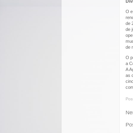
Dív
O e
ren
de 
de 
ope
mud
de 
O p
a C
A A
as 
cin
com
Pos
Ne
Po