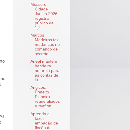
Mossoró
Cidade
Junina 2026
registra
público de
1,2...
Marcos
Medeiros faz
mudanças no
comando de
secreta...
nto
Aneel mantém
bandeira
amarela para
as contas de
ano
lu...
o
Angicos:
Prefeito
Pinheiro
reúne aliados
e reafirm...
Aprenda a
 As
fazer
o
empadão de
flocão de