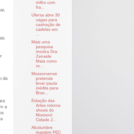
milho com
fra...
ar,
Ufersa abre 30
vagas para
castração de
cadelas em
...
ais
Mais uma
pesquisa
mostra Dra.
r
Zenaide
Maia como
re...
Mossoroense
o da
pretende
levar pauta
inédita para
Bras...
Estação das
ara
Artes retoma
om a
shows do
os
Mossoró
 a
Cidade J...
Alcolumbre
mantém PEC