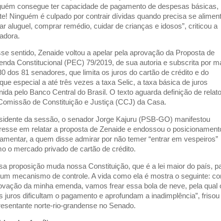
guém consegue ter capacidade de pagamento de despesas básicas,
te! Ninguém é culpado por contrair dívidas quando precisa se aliment
ar aluguel, comprar remédio, cuidar de crianças e idosos”, criticou a
adora.
se sentido, Zenaide voltou a apelar pela aprovação da Proposta de
nda Constitucional (PEC) 79/2019, de sua autoria e subscrita por m
30 dos 81 senadores, que limita os juros do cartão de crédito e do
que especial a até três vezes a taxa Selic, a taxa básica de juros
inida pelo Banco Central do Brasil. O texto aguarda definição de relato
Comissão de Constituição e Justiça (CCJ) da Casa.
sidente da sessão, o senador Jorge Kajuru (PSB-GO) manifestou
eresse em relatar a proposta de Zenaide e endossou o posicionament
lamentar, a quem disse admirar por não temer “entrar em vespeiros”
o o mercado privado de cartão de crédito.
sa proposição muda nossa Constituição, que é a lei maior do país, p
 um mecanismo de controle. A vida como ela é mostra o seguinte: c
ovação da minha emenda, vamos frear essa bola de neve, pela qual 
os juros dificultam o pagamento e aprofundam a inadimplência”, frisou
resentante norte-rio-grandense no Senado.