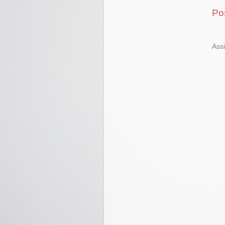
Po
Ass