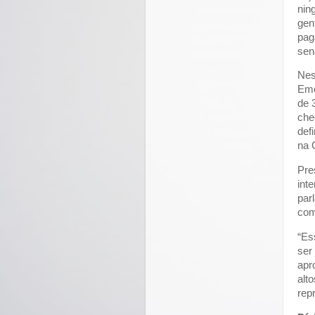
nin
gen
pag
sen
Nes
Eme
de 
che
def
na 
Pre
int
par
com
“Es
ser
apr
alt
rep