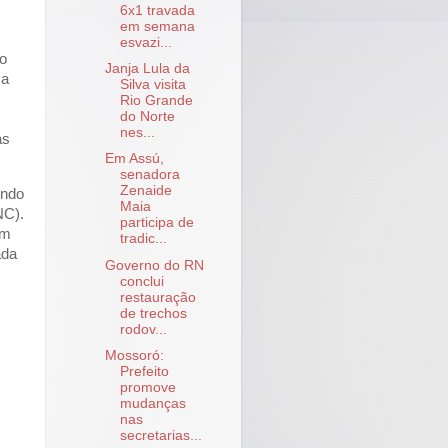
6x1 travada
em semana
esvazi...
ro
Janja Lula da
xa
Silva visita
Rio Grande
do Norte
nes...
as
Em Assú,
senadora
Zenaide
undo
Maia
NC).
participa de
om
tradic...
ada
Governo do RN
conclui
restauração
de trechos
rodov...
Mossoró:
Prefeito
promove
mudanças
nas
secretarias...