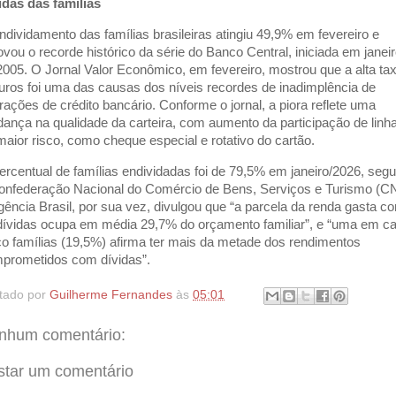
idas das famílias
ndividamento das famílias brasileiras atingiu 49,9% em fevereiro e
ovou o recorde histórico da série do Banco Central, iniciada em janei
2005. O Jornal Valor Econômico, em fevereiro, mostrou que a alta ta
juros foi uma das causas dos níveis recordes de inadimplência de
rações de crédito bancário. Conforme o jornal, a piora reflete uma
ança na qualidade da carteira, com aumento da participação de linh
maior risco, como cheque especial e rotativo do cartão.
ercentual de famílias endividadas foi de 79,5% em janeiro/2026, seg
onfederação Nacional do Comércio de Bens, Serviços e Turismo (C
gência Brasil, por sua vez, divulgou que “a parcela da renda gasta c
dívidas ocupa em média 29,7% do orçamento familiar”, e “uma em c
co famílias (19,5%) afirma ter mais da metade dos rendimentos
prometidos com dívidas”.
tado por
Guilherme Fernandes
às
05:01
nhum comentário:
star um comentário