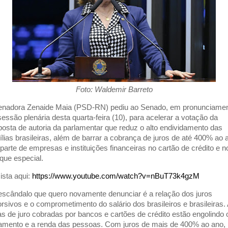
Foto: Waldemir Barreto
enadora Zenaide Maia (PSD-RN) pediu ao Senado, em pronunciame
sessão plenária desta quarta-feira (10), para acelerar a votação da
posta de autoria da parlamentar que reduz o alto endividamento das
ílias brasileiras, além de barrar a cobrança de juros de até 400% ao 
 parte de empresas e instituições financeiras no cartão de crédito e n
que especial.
ista aqui:
https://www.youtube.com/watch?v=nBuT73k4gzM
escândalo que quero novamente denunciar é a relação dos juros
orsivos e o comprometimento do salário dos brasileiros e brasileiras.
as de juro cobradas por bancos e cartões de crédito estão engolindo 
amento e a renda das pessoas. Com juros de mais de 400% ao ano,