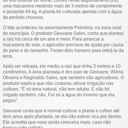
do Rio Grande do Norte, colheu nesta segunda-feira (29),
uma macaxeira medindo mais de 3 metros de comprimento
e pesando 44 kg. A planta foi cultivada apenas com a água
do período chuvoso.
O fato aconteceu no assentamento Petrolina, na zona rural
do município. O produtor Geovane Sales, conta que plantou
a raiz há cerca de um ano e meio. Para arrancar a
macaxeira do solo, o agricultor precisou de ajuda por causa
do peso e do tamanho. Foram dois homens para retirá-la da
terra.
Após ser retirada, ele mediu a raiz que tinha 3 metros e 10
centímetros. A área plantada é dos pais de Geovane, Wilma
Oliveira e Reginaldo Sales, que também são agricultores. O
produtor explica que não costuma utilizar irrigação nos
cultivos. “É só terra natural, não tem adubo. E não foi
irrigado também, não. Foi só a água do inverno que ela
pegou”.
Geovane conta que é normal cultivar a planta e colher até
dois anos após plantada, se ela não estiver oca por dentro.
Ele acredita que essa ainda cresceria mais, caso não
tivesse sido colhida.