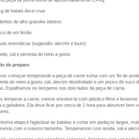
ma peça de pernil suíno de aproximadamente 2,4 kg
 kg de batata doce crua
 dentes de alho grandes inteiros
uco de um limão
rvas aromáticas (sugestão: alecrim e louro)
zeite, sal e pimenta do reino a gosto
o de preparo
os começar temperando a peça de carne suína com um fio de azeit
enta do reino a gosto, sal, alecrim desidratado e um pouco de suco 
ão. Espalhamos os temperos nos dois lados da peça de carne.
s temperar a carne, vamos envolve-la com plástico filme e levamos
a a geladeira. Ela deve ficar por cerca de 1 hora para absorver bem 
ores.
róxima etapa é higienizar as batatas e cortar em pedaços largos, mai
menos com o mesmo tamanho. Temperamos com azeite, sal e alecr