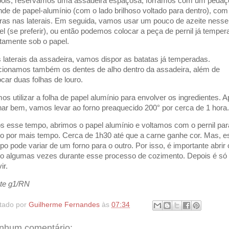
ois, reservamos uma assadeira espaçosa, forramos com um pedaç
nde de papel-alumínio (com o lado brilhoso voltado para dentro), com
ras nas laterais. Em seguida, vamos usar um pouco de azeite nesse
el (se preferir), ou então podemos colocar a peça de pernil já temper
etamente sob o papel.
 laterais da assadeira, vamos dispor as batatas já temperadas.
cionamos também os dentes de alho dentro da assadeira, além de
ocar duas folhas de louro.
os utilizar a folha de papel alumínio para envolver os ingredientes. 
har bem, vamos levar ao forno preaquecido 200° por cerca de 1 hora.
s esse tempo, abrimos o papel alumínio e voltamos com o pernil par
no por mais tempo. Cerca de 1h30 até que a carne ganhe cor. Mas, e
po pode variar de um forno para o outro. Por isso, é importante abrir 
no algumas vezes durante esse processo de cozimento. Depois é só
ir.
te g1/RN
tado por
Guilherme Fernandes
às
07:34
nhum comentário: