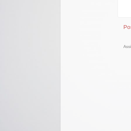
Po
Ass