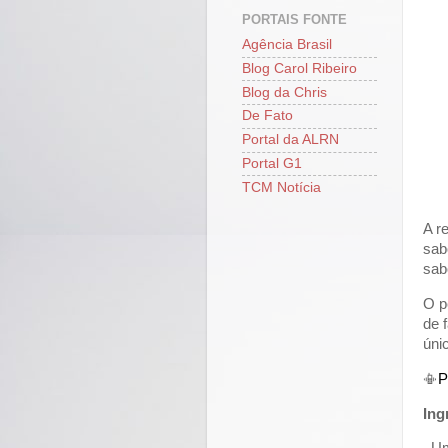
PORTAIS FONTE
Agência Brasil
Blog Carol Ribeiro
Blog da Chris
De Fato
Portal da ALRN
Portal G1
TCM Notícia
A r
sab
sab
O p
de 
únic
📳
P
Ing