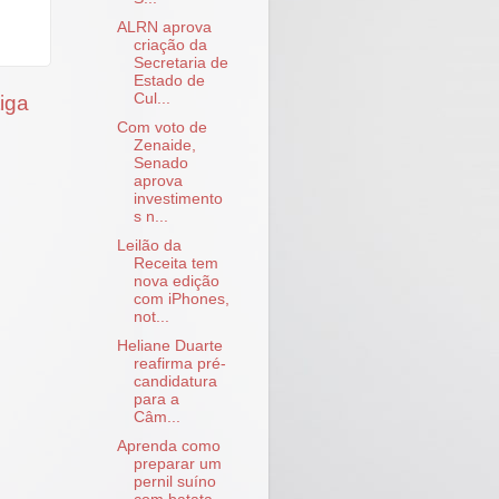
ALRN aprova
criação da
Secretaria de
Estado de
Cul...
iga
Com voto de
Zenaide,
Senado
aprova
investimento
s n...
Leilão da
Receita tem
nova edição
com iPhones,
not...
Heliane Duarte
reafirma pré-
candidatura
para a
Câm...
Aprenda como
preparar um
pernil suíno