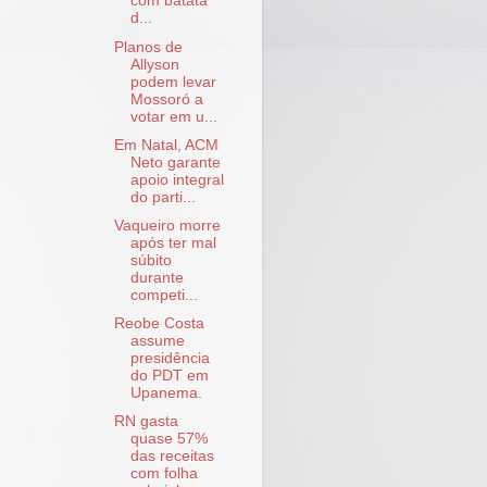
com batata
d...
Planos de
Allyson
podem levar
Mossoró a
votar em u...
Em Natal, ACM
Neto garante
apoio integral
do parti...
Vaqueiro morre
após ter mal
súbito
durante
competi...
Reobe Costa
assume
presidência
do PDT em
Upanema.
RN gasta
quase 57%
das receitas
com folha