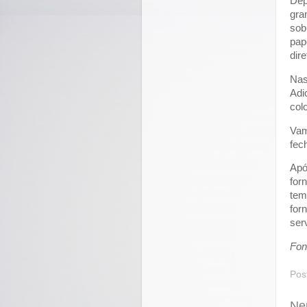
Dep
gra
sob
pap
dir
Nas
Adi
col
Vam
fec
Apó
for
tem
for
serv
Fon
Pos
Ne