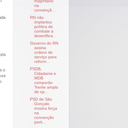
o
majoritário
na
convençã...
ada
RN não
implantou
política de
combate à
desertifica...
Governo do RN
assina
ordens de
Após
serviço para
reform...
PSDB,
a o
Cidadania e
sse
MDB
o
comporão
'frente ampla
de op...
PSD de São
Gonçalo
mostra força
na
convenção
parti...