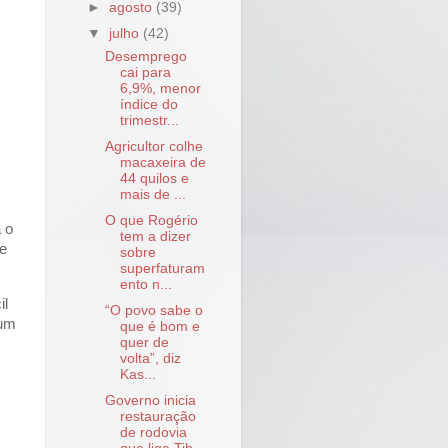
►
agosto
(39)
▼
julho
(42)
Desemprego
cai para
6,9%, menor
índice do
trimestr...
Agricultor colhe
macaxeira de
44 quilos e
mais de ...
O que Rogério
 o
tem a dizer
te
sobre
superfaturam
ento n...
il
“O povo sabe o
 um
que é bom e
quer de
volta”, diz
Kas...
Governo inicia
restauração
de rodovia