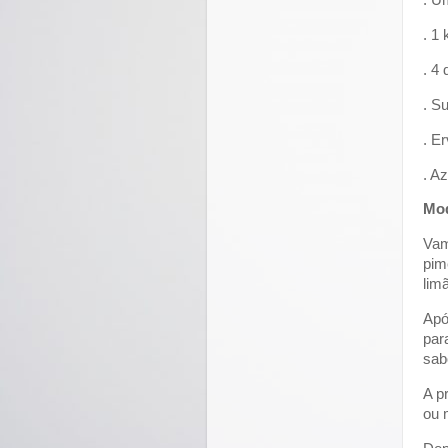
. U
. 1
. 4
. S
. E
. A
Mod
Vam
pim
lim
Apó
par
sab
A p
ou 