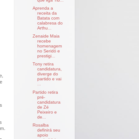
que liga Tib...
Aprenda a
receita da
Batata com
calabresa do
Arthu...
Zenaide Maia
recebe
homenagem
no Seridó e
prestigi...
Tony retira
candidatura,
diverge do
e,
partido e vai
de
...
Partido retira
pré-
candidatura
os
de Zé
Peixeiro e
de...
s
Rosalba
im.
definirá seu
apoio