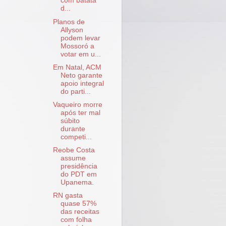
com batata
d...
Planos de
Allyson
podem levar
Mossoró a
votar em u...
Em Natal, ACM
Neto garante
apoio integral
do parti...
Vaqueiro morre
após ter mal
súbito
durante
competi...
Reobe Costa
assume
presidência
do PDT em
Upanema.
RN gasta
quase 57%
das receitas
com folha