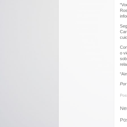
“Vo
Ros
inf
Seg
Car
cui
Con
o v
sob
rel
“Ai
Por
Pos
Ne
Po