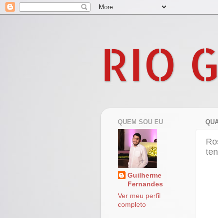
RIO 
QUEM SOU EU
QUA
Ros
ten
Guilherme
Fernandes
Ver meu perfil
completo