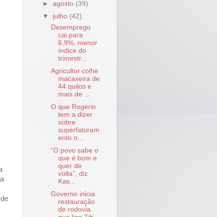
►
agosto
(39)
▼
julho
(42)
Desemprego
cai para
6,9%, menor
índice do
trimestr...
Agricultor colhe
macaxeira de
44 quilos e
mais de ...
O que Rogério
tem a dizer
sobre
superfaturam
ento n...
“O povo sabe o
que é bom e
quer de
a
volta”, diz
sa
Kas...
Governo inicia
 de
restauração
de rodovia