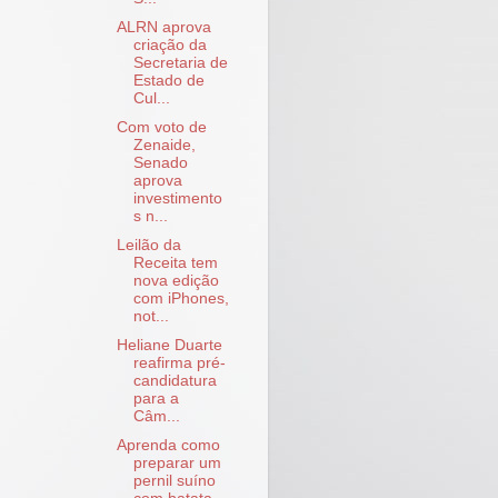
ALRN aprova
criação da
Secretaria de
Estado de
Cul...
Com voto de
Zenaide,
Senado
aprova
investimento
s n...
Leilão da
Receita tem
nova edição
com iPhones,
not...
Heliane Duarte
reafirma pré-
candidatura
para a
Câm...
Aprenda como
preparar um
pernil suíno