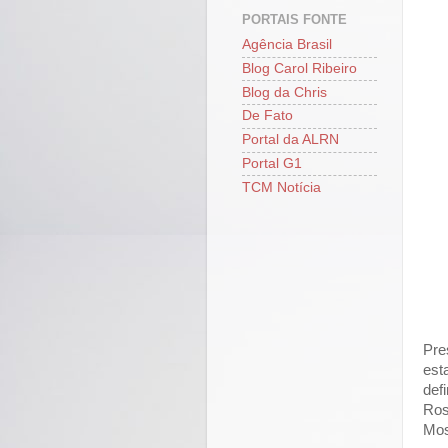
PORTAIS FONTE
Agência Brasil
Blog Carol Ribeiro
Blog da Chris
De Fato
Portal da ALRN
Portal G1
TCM Notícia
Pre
est
def
Ros
Mos