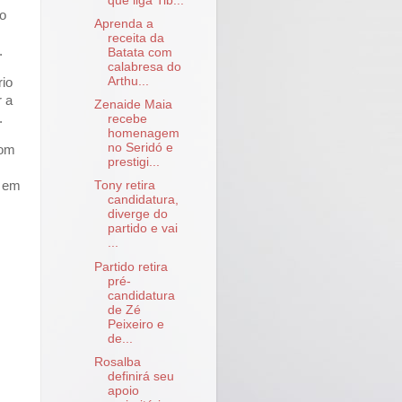
que liga Tib...
to
Aprenda a
receita da
.
Batata com
calabresa do
Arthu...
rio
r a
Zenaide Maia
.
recebe
homenagem
no Seridó e
com
prestigi...
o em
Tony retira
candidatura,
diverge do
partido e vai
...
Partido retira
pré-
candidatura
de Zé
Peixeiro e
de...
Rosalba
definirá seu
apoio