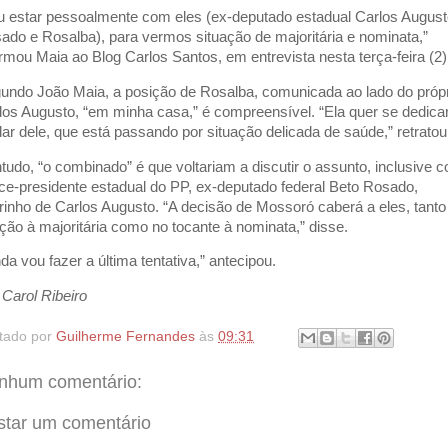
u estar pessoalmente com eles (ex-deputado estadual Carlos Augus
ado e Rosalba), para vermos situação de majoritária e nominata,”
ormou Maia ao Blog Carlos Santos, em entrevista nesta terça-feira (2)
undo João Maia, a posição de Rosalba, comunicada ao lado do próp
los Augusto, “em minha casa,” é compreensível. “Ela quer se dedica
dar dele, que está passando por situação delicada de saúde,” retratou
tudo, “o combinado” é que voltariam a discutir o assunto, inclusive 
ice-presidente estadual do PP, ex-deputado federal Beto Rosado,
rinho de Carlos Augusto. “A decisão de Mossoró caberá a eles, tant
ação à majoritária como no tocante à nominata,” disse.
nda vou fazer a última tentativa,” antecipou.
 Carol Ribeiro
tado por
Guilherme Fernandes
às
09:31
nhum comentário:
star um comentário