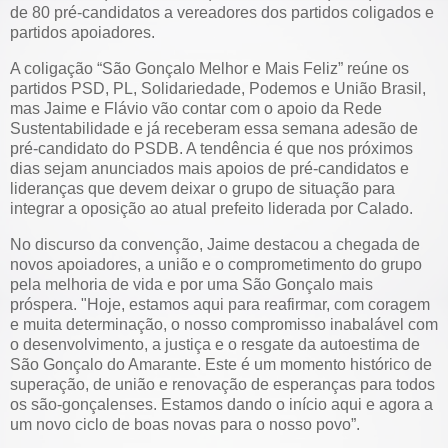
de 80 pré-candidatos a vereadores dos partidos coligados e
partidos apoiadores.
A coligação “São Gonçalo Melhor e Mais Feliz” reúne os
partidos PSD, PL, Solidariedade, Podemos e União Brasil,
mas Jaime e Flávio vão contar com o apoio da Rede
Sustentabilidade e já receberam essa semana adesão de
pré-candidato do PSDB. A tendência é que nos próximos
dias sejam anunciados mais apoios de pré-candidatos e
lideranças que devem deixar o grupo de situação para
integrar a oposição ao atual prefeito liderada por Calado.
No discurso da convenção, Jaime destacou a chegada de
novos apoiadores, a união e o comprometimento do grupo
pela melhoria de vida e por uma São Gonçalo mais
próspera. "Hoje, estamos aqui para reafirmar, com coragem
e muita determinação, o nosso compromisso inabalável com
o desenvolvimento, a justiça e o resgate da autoestima de
São Gonçalo do Amarante. Este é um momento histórico de
superação, de união e renovação de esperanças para todos
os são-gonçalenses. Estamos dando o início aqui e agora a
um novo ciclo de boas novas para o nosso povo”.