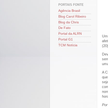
PORTAIS FONTE
Agência Brasil
Blog Carol Ribeiro
Blog da Chris
De Fato
Portal da ALRN
Um 
Portal G1
afe
TCM Notícia
(20)
Dev
sem
uma
A C
que
sej
com
nor
hor
Por