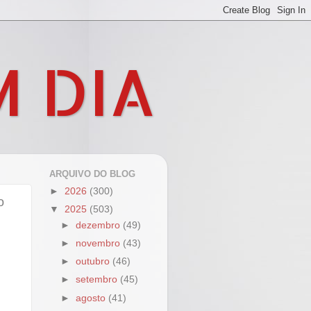
M DIA
ARQUIVO DO BLOG
►
2026
(300)
o
▼
2025
(503)
►
dezembro
(49)
►
novembro
(43)
►
outubro
(46)
►
setembro
(45)
►
agosto
(41)