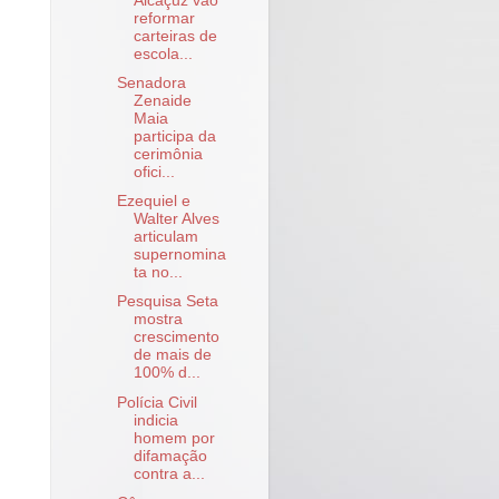
Alcaçuz vão
reformar
carteiras de
escola...
Senadora
Zenaide
Maia
participa da
cerimônia
ofici...
Ezequiel e
Walter Alves
articulam
supernomina
ta no...
Pesquisa Seta
mostra
crescimento
de mais de
100% d...
Polícia Civil
indicia
homem por
difamação
contra a...