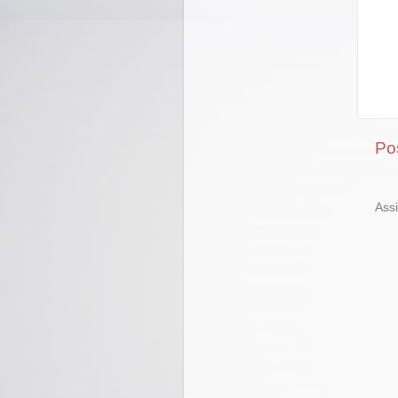
Po
Ass