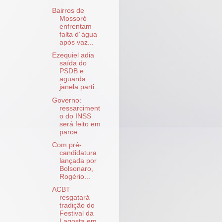
Bairros de
Mossoró
enfrentam
falta d´água
após vaz...
Ezequiel adia
saída do
PSDB e
aguarda
janela parti...
Governo:
ressarciment
o do INSS
será feito em
parce...
Com pré-
candidatura
lançada por
Bolsonaro,
Rogério...
ACBT
resgatará
tradição do
Festival da
Lagosta em