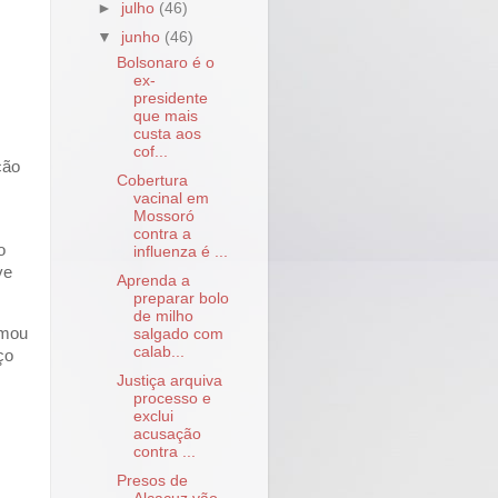
►
julho
(46)
▼
junho
(46)
Bolsonaro é o
ex-
presidente
que mais
custa aos
cof...
ção
Cobertura
vacinal em
Mossoró
contra a
o
influenza é ...
ve
Aprenda a
preparar bolo
de milho
rmou
salgado com
calab...
ço
Justiça arquiva
processo e
exclui
acusação
contra ...
Presos de