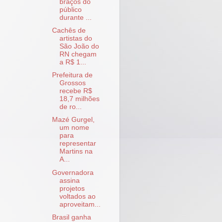
braços do
público
durante ...
Cachês de
artistas do
São João do
RN chegam
a R$ 1...
Prefeitura de
Grossos
recebe R$
18,7 milhões
de ro...
Mazé Gurgel,
um nome
para
representar
Martins na
A...
Governadora
assina
projetos
voltados ao
aproveitam...
Brasil ganha