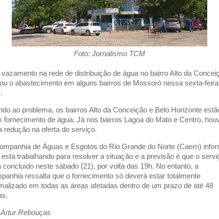
Foto: Jornalismo TCM
vazamento na rede de distribuição de água no bairro Alto da Concei
tou o abastecimento em alguns bairros de Mossoró nessa sexta-feira
.
ido ao problema, os bairros Alto da Conceição e Belo Horizonte estã
 fornecimento de água. Já nos bairros Lagoa do Mato e Centro, hou
 redução na oferta do serviço.
ompanhia de Águas e Esgotos do Rio Grande do Norte (Caern) info
 está trabalhando para resolver a situação e a previsão é que o servi
a concluído neste sábado (21), por volta das 19h. No entanto, a
panhia ressalta que o fornecimento só deverá estar totalmente
malizado em todas as áreas afetadas dentro de um prazo de até 48
as.
 Artur Rebouças