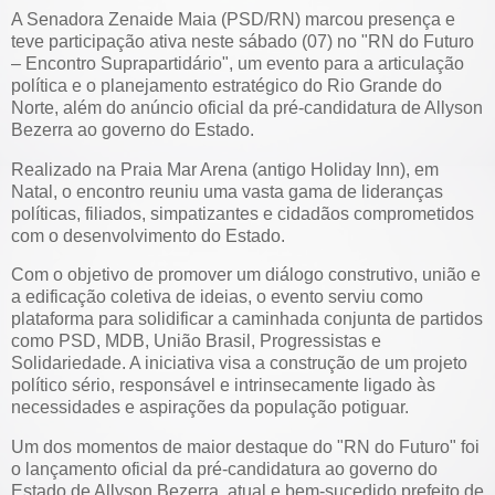
A Senadora Zenaide Maia (PSD/RN) marcou presença e
teve participação ativa neste sábado (07) no "RN do Futuro
– Encontro Suprapartidário", um evento para a articulação
política e o planejamento estratégico do Rio Grande do
Norte, além do anúncio oficial da pré-candidatura de Allyson
Bezerra ao governo do Estado.
Realizado na Praia Mar Arena (antigo Holiday Inn), em
Natal, o encontro reuniu uma vasta gama de lideranças
políticas, filiados, simpatizantes e cidadãos comprometidos
com o desenvolvimento do Estado.
Com o objetivo de promover um diálogo construtivo, união e
a edificação coletiva de ideias, o evento serviu como
plataforma para solidificar a caminhada conjunta de partidos
como PSD, MDB, União Brasil, Progressistas e
Solidariedade. A iniciativa visa a construção de um projeto
político sério, responsável e intrinsecamente ligado às
necessidades e aspirações da população potiguar.
Um dos momentos de maior destaque do "RN do Futuro" foi
o lançamento oficial da pré-candidatura ao governo do
Estado de Allyson Bezerra, atual e bem-sucedido prefeito de