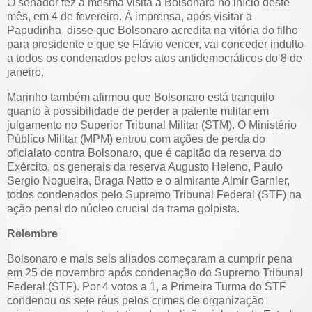
O senador fez a mesma visita a Bolsonaro no início deste
mês, em 4 de fevereiro. À imprensa, após visitar a
Papudinha, disse que Bolsonaro acredita na vitória do filho
para presidente e que se Flávio vencer, vai conceder indulto
a todos os condenados pelos atos antidemocráticos do 8 de
janeiro.
Marinho também afirmou que Bolsonaro está tranquilo
quanto à possibilidade de perder a patente militar em
julgamento no Superior Tribunal Militar (STM). O Ministério
Público Militar (MPM) entrou com ações de perda do
oficialato contra Bolsonaro, que é capitão da reserva do
Exército, os generais da reserva Augusto Heleno, Paulo
Sergio Nogueira, Braga Netto e o almirante Almir Garnier,
todos condenados pelo Supremo Tribunal Federal (STF) na
ação penal do núcleo crucial da trama golpista.
Relembre
Bolsonaro e mais seis aliados começaram a cumprir pena
em 25 de novembro após condenação do Supremo Tribunal
Federal (STF). Por 4 votos a 1, a Primeira Turma do STF
condenou os sete réus pelos crimes de organização