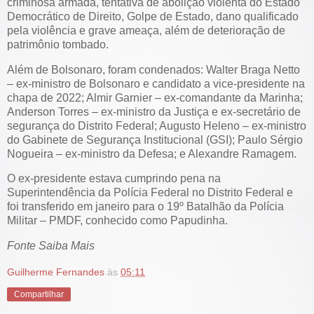
criminosa armada, tentativa de abolição violenta do Estado
Democrático de Direito, Golpe de Estado, dano qualificado
pela violência e grave ameaça, além de deterioração de
patrimônio tombado.
Além de Bolsonaro, foram condenados: Walter Braga Netto
– ex-ministro de Bolsonaro e candidato a vice-presidente na
chapa de 2022; Almir Garnier – ex-comandante da Marinha;
Anderson Torres – ex-ministro da Justiça e ex-secretário de
segurança do Distrito Federal; Augusto Heleno – ex-ministro
do Gabinete de Segurança Institucional (GSI); Paulo Sérgio
Nogueira – ex-ministro da Defesa; e Alexandre Ramagem.
O ex-presidente estava cumprindo pena na
Superintendência da Polícia Federal no Distrito Federal e
foi transferido em janeiro para o 19º Batalhão da Polícia
Militar – PMDF, conhecido como Papudinha.
Fonte Saiba Mais
Guilherme Fernandes
às
05:11
Compartilhar