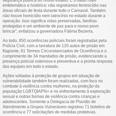
segurança pública do nosso estado. E o dado mais
emblemático e histórico: não registramos feminicídio nas
áreas oficiais de festa durante todo o Carnaval. Também
não houve homicídio nem latrocínio no estado durante a
operação. Isso significa vidas preservadas, famílias
protegidas e um ambiente de paz para o nosso povo
brincar”, enfatizou a governadora Fátima Bezerra.
Ao todo, 850 ocorrências policiais foram registradas pela
Polícia Civil, com a lavratura de 120 autos de prisão em
flagrante, 61 Termos Circunstanciados de Ocorrência e o
cumprimento de 34 mandados de prisão, evidenciando a
presença policial ostensiva e preventiva e a pronta resposta
das equipes em todo o estado.
Ações voltadas à proteção de grupos em situação de
vulnerabilidade também foram realizadas, com foco no
combate à violência contra mulheres, na proteção da
população LGBTQIAPN+ e no enfrentamento à exploração
sexual e outras formas de violência contra crianças e
adolescentes. Somente a Delegacia de Plantão de
Atendimento a Grupos Vulneráveis registrou 71 boletins de
ocorrência e 77 solicitações de medidas protetivas.