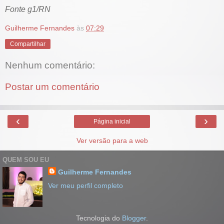
Fonte g1/RN
Guilherme Fernandes
às
07:29
Compartilhar
Nenhum comentário:
Postar um comentário
‹
›
Página inicial
Ver versão para a web
QUEM SOU EU
Guilherme Fernandes
Ver meu perfil completo
Tecnologia do
Blogger
.