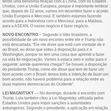
tendo uma belíssima relação com a China, com os Estados
Unidos, com a União Europeia, porque é importante lembrar
que, depois de 22 anos, vamos em dezembro fazer o acordo
União Europeia e Mercosul. E também estamos fazendo
acordo para a Indonésia com o Mercosul, para a Malásia,
para a ASEAN. O nosso negócio é fazer negócio.
NOVO ENCONTRO
– Segundo o líder brasileiro, a
possibilidade de um novo encontro entre ele e Trump não
está descartada. “Ele me disse que está com vontade de ir
ao Brasil, eu disse que estou à disposição para ir a
Washington, porque se tem uma coisa que aprendi a fazer
na vida foi negociação. Vamos à estaca zero e voltar para o
seguinte: aonde queremos chegar? Se houver a disposição
do presidente Trump, como ele disse que tem de fazer um
bom acordo com o Brasil, temos toda a intenção de fazer um
bom acordo, não haverá problema para a relação entre as
duas maiores democracias do Ocidente”.
LEI MAGNITSKY
— No domingo, durante o encontro com
Trump, Lula também citou a Lei Magnitsky, utilizada pelos
Estados Unidos para impor sanções a autoridades
estrangeiras. Segundo o presidente, a aplicação em relação