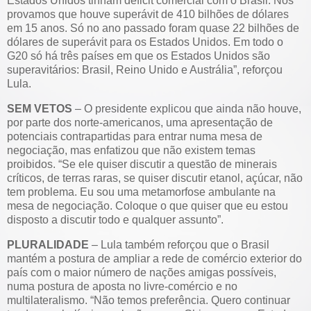
Estados Unidos tinham déficit comercial com o Brasil. Nós
provamos que houve superávit de 410 bilhões de dólares
em 15 anos. Só no ano passado foram quase 22 bilhões de
dólares de superávit para os Estados Unidos. Em todo o
G20 só há três países em que os Estados Unidos são
superavitários: Brasil, Reino Unido e Austrália”, reforçou
Lula.
SEM VETOS
– O presidente explicou que ainda não houve,
por parte dos norte-americanos, uma apresentação de
potenciais contrapartidas para entrar numa mesa de
negociação, mas enfatizou que não existem temas
proibidos. “Se ele quiser discutir a questão de minerais
críticos, de terras raras, se quiser discutir etanol, açúcar, não
tem problema. Eu sou uma metamorfose ambulante na
mesa de negociação. Coloque o que quiser que eu estou
disposto a discutir todo e qualquer assunto”.
PLURALIDADE
– Lula também reforçou que o Brasil
mantém a postura de ampliar a rede de comércio exterior do
país com o maior número de nações amigas possíveis,
numa postura de aposta no livre-comércio e no
multilateralismo. “Não temos preferência. Quero continuar