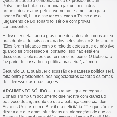
Questionado se a condenação do ex-presidente Jair
Bolsonaro foi tratada na reunião já que foi um dos
argumentos usados pelo governo norte-americano para
taxar o Brasil, Lula disse ter explicado a Trump que o
julgamento de Bolsonaro foi sério e com provas
contundentes.
E disse ter detalhado a gravidade dos fatos atribuídos ao ex-
presidente e demais condenados pelos atos do 8 de janeiro.
“Eles foram julgados com o direito de defesa que eu não tive
quando fui processado e, portanto, isso não está em
discussão. E ele sabe que rei morto, rei posto. O Bolsonaro
faz parte do passado da política brasileira”, afirmou.
Segundo Lula, qualquer discussão de natureza política será
feita entre presidentes, aos negociadores caberão os temas
de interesse das duas nações.
ARGUMENTO SÓLIDO
– Lula relatou que entregou a
Donald Trump um documento que mostra com clareza o
equívoco do argumento de que a balança comercial dos
Estados Unidos com o Brasil era deficitária. “Fiz questão de
dizer a ele que eram infundadas as informações de que os