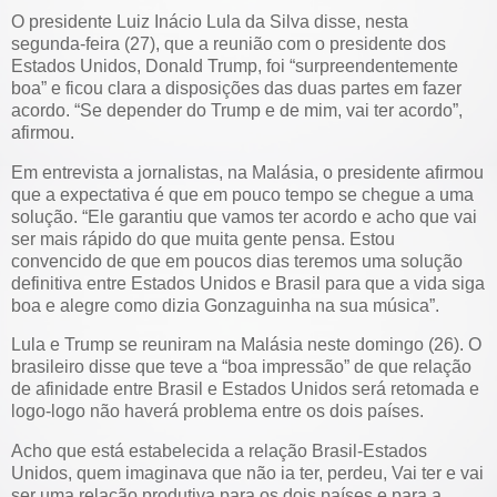
O presidente Luiz Inácio Lula da Silva disse, nesta
segunda-feira (27), que a reunião com o presidente dos
Estados Unidos, Donald Trump, foi “surpreendentemente
boa” e ficou clara a disposições das duas partes em fazer
acordo. “Se depender do Trump e de mim, vai ter acordo”,
afirmou.
Em entrevista a jornalistas, na Malásia, o presidente afirmou
que a expectativa é que em pouco tempo se chegue a uma
solução. “Ele garantiu que vamos ter acordo e acho que vai
ser mais rápido do que muita gente pensa. Estou
convencido de que em poucos dias teremos uma solução
definitiva entre Estados Unidos e Brasil para que a vida siga
boa e alegre como dizia Gonzaguinha na sua música”.
Lula e Trump se reuniram na Malásia neste domingo (26). O
brasileiro disse que teve a “boa impressão” de que relação
de afinidade entre Brasil e Estados Unidos será retomada e
logo-logo não haverá problema entre os dois países.
Acho que está estabelecida a relação Brasil-Estados
Unidos, quem imaginava que não ia ter, perdeu, Vai ter e vai
ser uma relação produtiva para os dois países e para a