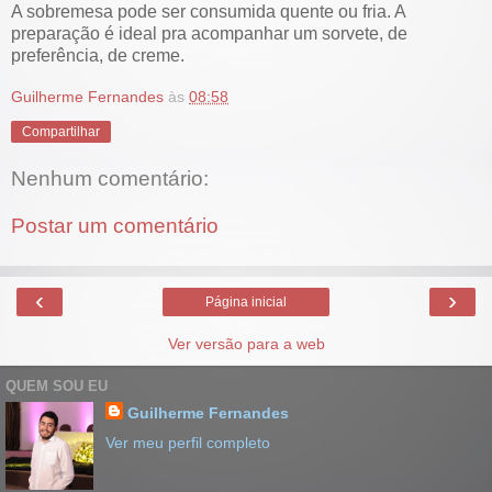
A sobremesa pode ser consumida quente ou fria. A
preparação é ideal pra acompanhar um sorvete, de
preferência, de creme.
Guilherme Fernandes
às
08:58
Compartilhar
Nenhum comentário:
Postar um comentário
‹
›
Página inicial
Ver versão para a web
QUEM SOU EU
Guilherme Fernandes
Ver meu perfil completo