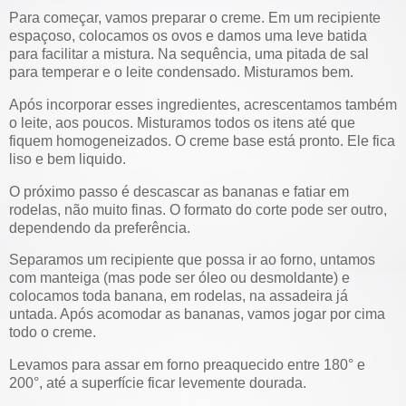
Para começar, vamos preparar o creme. Em um recipiente
espaçoso, colocamos os ovos e damos uma leve batida
para facilitar a mistura. Na sequência, uma pitada de sal
para temperar e o leite condensado. Misturamos bem.
Após incorporar esses ingredientes, acrescentamos também
o leite, aos poucos. Misturamos todos os itens até que
fiquem homogeneizados. O creme base está pronto. Ele fica
liso e bem liquido.
O próximo passo é descascar as bananas e fatiar em
rodelas, não muito finas. O formato do corte pode ser outro,
dependendo da preferência.
Separamos um recipiente que possa ir ao forno, untamos
com manteiga (mas pode ser óleo ou desmoldante) e
colocamos toda banana, em rodelas, na assadeira já
untada. Após acomodar as bananas, vamos jogar por cima
todo o creme.
Levamos para assar em forno preaquecido entre 180° e
200°, até a superfície ficar levemente dourada.