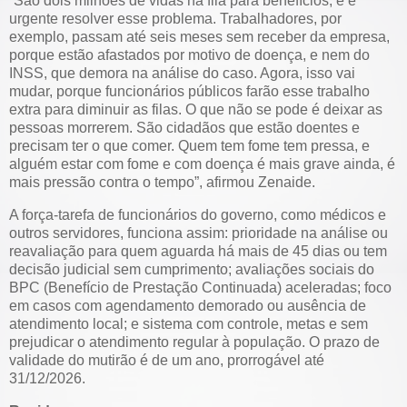
“São dois milhões de vidas na fila para benefícios, e é
urgente resolver esse problema. Trabalhadores, por
exemplo, passam até seis meses sem receber da empresa,
porque estão afastados por motivo de doença, e nem do
INSS, que demora na análise do caso. Agora, isso vai
mudar, porque funcionários públicos farão esse trabalho
extra para diminuir as filas. O que não se pode é deixar as
pessoas morrerem. São cidadãos que estão doentes e
precisam ter o que comer. Quem tem fome tem pressa, e
alguém estar com fome e com doença é mais grave ainda, é
mais pressão contra o tempo”, afirmou Zenaide.
A força-tarefa de funcionários do governo, como médicos e
outros servidores, funciona assim: prioridade na análise ou
reavaliação para quem aguarda há mais de 45 dias ou tem
decisão judicial sem cumprimento; avaliações sociais do
BPC (Benefício de Prestação Continuada) aceleradas; foco
em casos com agendamento demorado ou ausência de
atendimento local; e sistema com controle, metas e sem
prejudicar o atendimento regular à população. O prazo de
validade do mutirão é de um ano, prorrogável até
31/12/2026.