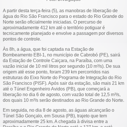
A partir desta terça-feira (5), as manobras de liberação de
água do Rio São Francisco para o estado do Rio Grande do
Norte serão oficialmente iniciadas. O percurso de
aproximadamente 412 km até o território potiguar é
tecnicamente planejado e envolve a passagem por diversos
pontos de controle.
Às 8h, a água, que foi captada na Estação de
Bombeamento EBI-1, no município de Cabrobó (PE), sairá
da Estação de Controle Caiçara, na Paraíba, com uma
vazão inicial de 10 mil litros por segundo (10 m³/s). De sua
origem até esse ponto, foram 239 km percorridos nas
estruturas do Eixo Norte do Programa de Integração do Rio
São Francisco (PISF). Após sair da estação, são mais 21 km
até o Túnel Engenheiro Avidos (PB), que começará a
liberação no dia 6 de agosto, com vazão total de 12,5 m³/s,
dos quais 10 m³/s serão destinados ao Rio Grande do Norte.
Em seguida, no dia 8 de agosto, as águas alcançarão o
Túnel São Gonçalo, em Sousa (PB), trajeto que tem
aproximadamente 25 km. A chegada à divisa entre a