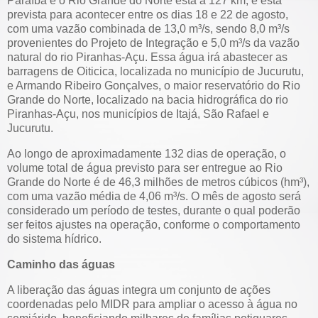
Paraíba e o Rio Grande do Norte está a 127 km, e está
prevista para acontecer entre os dias 18 e 22 de agosto,
com uma vazão combinada de 13,0 m³/s, sendo 8,0 m³/s
provenientes do Projeto de Integração e 5,0 m³/s da vazão
natural do rio Piranhas-Açu. Essa água irá abastecer as
barragens de Oiticica, localizada no município de Jucurutu,
e Armando Ribeiro Gonçalves, o maior reservatório do Rio
Grande do Norte, localizado na bacia hidrográfica do rio
Piranhas-Açu, nos municípios de Itajá, São Rafael e
Jucurutu.
Ao longo de aproximadamente 132 dias de operação, o
volume total de água previsto para ser entregue ao Rio
Grande do Norte é de 46,3 milhões de metros cúbicos (hm³),
com uma vazão média de 4,06 m³/s. O mês de agosto será
considerado um período de testes, durante o qual poderão
ser feitos ajustes na operação, conforme o comportamento
do sistema hídrico.
Caminho das águas
A liberação das águas integra um conjunto de ações
coordenadas pelo MIDR para ampliar o acesso à água no