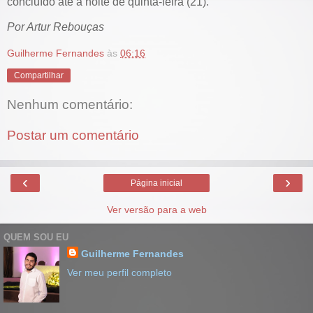
concluído até a noite de quinta-feira (21).
Por Artur Rebouças
Guilherme Fernandes
às
06:16
Compartilhar
Nenhum comentário:
Postar um comentário
‹
›
Página inicial
Ver versão para a web
QUEM SOU EU
Guilherme Fernandes
Ver meu perfil completo